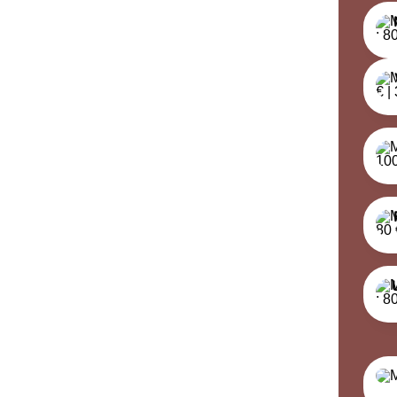
Maest
Vip: 
Flex:
Franc
Ultim
🙏 So